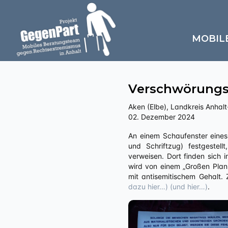
MOBIL
Verschwörungs
Aken (Elbe), Landkreis Anhalt-
02. Dezember 2024
An einem Schaufenster eines ehemaligen Ladenlokals in der Burgstraße werden verschiedenste Propagandaträger (Plakate
und Schriftzug) festgestel
verweisen. Dort finden sich
wird von einem „Großen Plan 
mit antisemitischem Gehalt.
dazu hier…)
(und hier…)
.