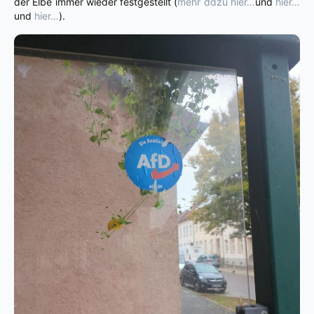
der Elbe immer wieder festgestellt (
mehr dazu hier…
und
hier…
und
hier…
).