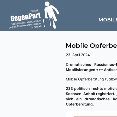
MOBIL
Mobile Opferbe
23. April 2024
Dramatisches Rassismus-Problem in Sachsen-Anhalt +++ Verdopplung queerfeindlicher Gewalt nach rechten
Mobilisierungen +++ Antisem
Mobile Opferberatung (Salzw
233 politisch rechts motivi
Sachsen-Anhalt registriert.
sich ein dramatisches Ra
Opferberatung.