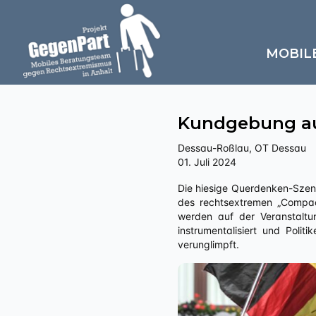
MOBIL
Kundgebung au
Dessau-Roßlau, OT Dessau
01. Juli 2024
Die hiesige Querdenken-Szene führt eine Montagsmahnwache in der Dessauer Innenstadt durch. Dabei sind prominent Fahnen
des rechtsextremen „Compa
werden auf der Veranstaltu
instrumentalisiert und Poli
verunglimpft.