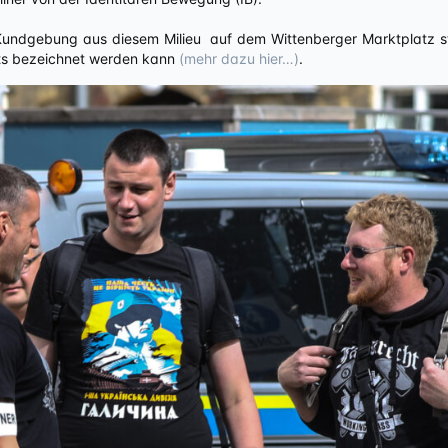
 Kundgebung aus diesem Milieu auf dem Wittenberger Marktplatz st
its bezeichnet werden kann
(mehr dazu hier…)
.