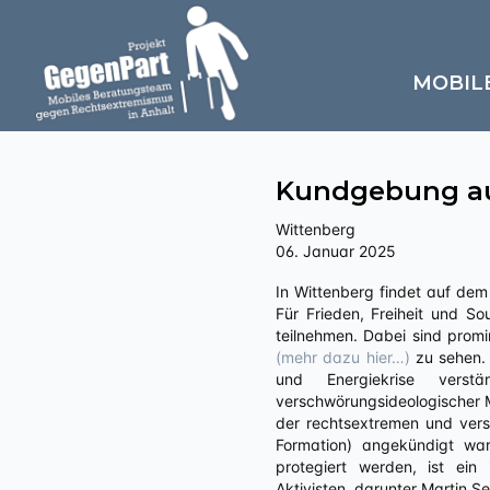
MOBIL
Kundgebung a
Wittenberg
06. Januar 2025
In Wittenberg findet auf dem Arsenalplatz eine verschwörungsideologische Demonstration unter dem Titel „Reformation 2. 0 –
Für Frieden, Freiheit und S
teilnehmen. Dabei sind pro
(mehr dazu hier…)
zu sehen. 
und Energiekrise verstä
verschwörungsideologischer M
der rechtsextremen und vers
Formation) angekündigt wa
protegiert werden, ist ein
Aktivisten, darunter Martin S