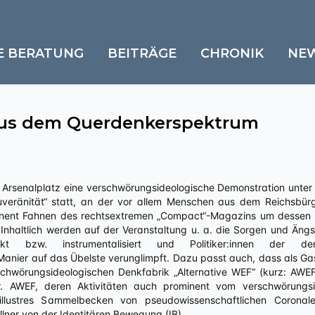
E BERATUNG
BEITRÄGE
CHRONIK
NE
us dem Querdenkerspektrum
ouveränität“ statt, an der vor allem Menschen aus dem Reichsbür
minent Fahnen des rechtsextremen „Compact“-Magazins um dessen 
Inhaltlich werden auf der Veranstaltung u. a. die Sorgen und Äng
rkt bzw. instrumentalisiert und Politiker:innen der de
anier auf das Übelste verunglimpft. Dazu passt auch, dass als Ga
chwörungsideologischen Denkfabrik „Alternative WEF“ (kurz: AWEF 
r. AWEF, deren Aktivitäten auch prominent vom verschwörungsi
 illustres Sammelbecken von pseudowissenschaftlichen Corona
ellner von der Identitären Bewegung (IB).