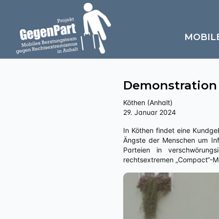
MOBIL
Demonstration
Köthen (Anhalt)
29. Januar 2024
In Köthen findet eine Kundgebung statt, die die Maßnahmen zur Eindämmung der Corona-Pandemie kritisiert, die Sorgen und
Ängste der Menschen um Infla
Parteien in verschwörung
rechtsextremen „Compact“-Ma