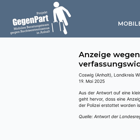
MOBIL
Anzeige wegen
verfassungswid
Coswig (Anhalt), Landkreis W
19. Mai 2025
Aus der Antwort auf eine kleine Anfrage an die Landesregierung Sachsen-Anhalts zu „Politisch motivierte Kriminalität – rechts“
geht hervor, dass eine Anze
der Polizei erstattet worden
Quelle: Antwort der Landesre