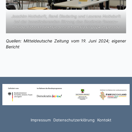
Joachim Nothdurft, René Diedering und Laurens Nothdurft
bei der konstituierenden Sitzung des Stadtrats Dessau-
Roßlau; Foto: Projekt GegenPart am 03.07.2024 in Dessau
Quellen: Mitteldeutsche Zeitung vom 19. Juni 2024; eigener
Bericht
Impressum
Datenschutzerklärung
Kontakt