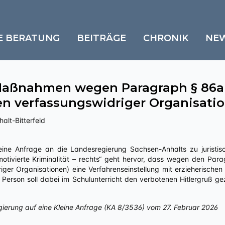
E BERATUNG
BEITRÄGE
CHRONIK
NE
 Maßnahmen wegen Paragraph § 86
n verfassungswidriger Organisati
alt-Bitterfeld
motivierte Kriminalität – rechts“ geht hervor, dass wegen den Pa
ger Organisationen) eine Verfahrenseinstellung mit erzieherische
 Person soll dabei im Schulunterricht den verbotenen Hitlergruß g
gierung auf eine Kleine Anfrage (KA 8/3536) vom 27. Februar 2026