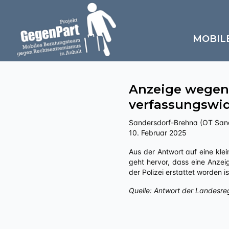
MOBIL
Anzeige wegen
verfassungswid
Sandersdorf-Brehna (OT Sande
10. Februar 2025
Aus der Antwort auf eine kleine Anfrage an die Landesregierung Sachsen-Anhalts zu „Politisch motivierte Kriminalität – rechts“
geht hervor, dass eine Anze
der Polizei erstattet worden 
Quelle: Antwort der Landesre