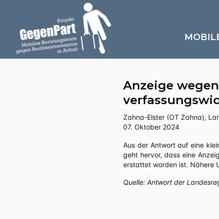
MOBIL
Anzeige wegen
verfassungswid
Zahna-Elster (OT Zahna), La
07. Oktober 2024
Aus der Antwort auf eine kleine Anfrage an die Landesregierung Sachsen-Anhalts zu „Politisch motivierte Kriminalität – rechts“
geht hervor, dass eine Anzei
erstattet worden ist. Nähere
Quelle: Antwort der Landesre