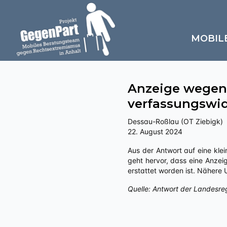
MOBIL
Anzeige wegen
verfassungswid
Dessau-Roßlau (OT Ziebigk)
22. August 2024
Aus der Antwort auf eine kleine Anfrage an die Landesregierung Sachsen-Anhalts zu „Politisch motivierte Kriminalität – rechts“
geht hervor, dass eine Anzei
erstattet worden ist. Nähere
Quelle: Antwort der Landesre