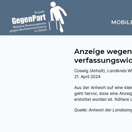
MOBIL
Anzeige wegen
verfassungswid
Coswig (Anhalt), Landkreis W
21. April 2024
Aus der Antwort auf eine kleine Anfrage an die Landesregierung Sachsen-Anhalts zu „Politisch motivierte Kriminalität – rechts“
geht hervor, dass eine Anzei
erstattet worden ist. Nähere
Quelle: Antwort der Landesre