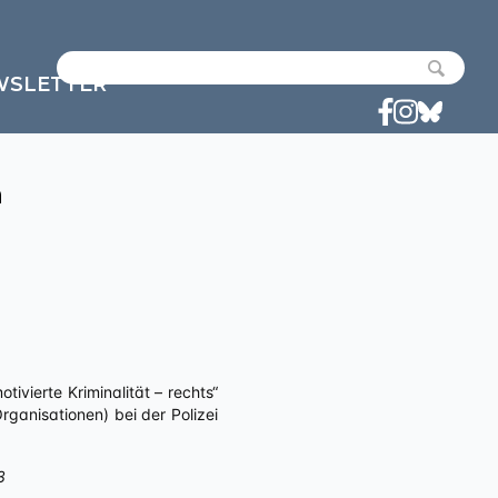
WSLETTER
n
ivierte Kriminalität – rechts“
anisationen) bei der Polizei
3