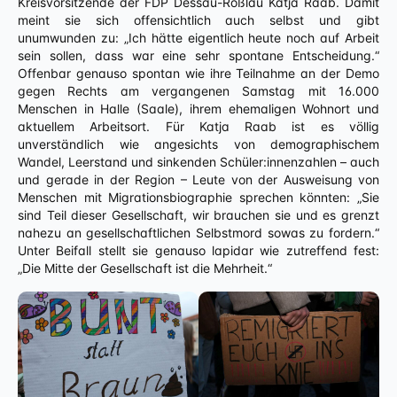
Kreisvorsitzende der FDP Dessau-Roßlau Katja Raab. Damit
meint sie sich offensichtlich auch selbst und gibt
unumwunden zu: „Ich hätte eigentlich heute noch auf Arbeit
sein sollen, dass war eine sehr spontane Entscheidung.“
Offenbar genauso spontan wie ihre Teilnahme an der Demo
gegen Rechts am vergangenen Samstag mit 16.000
Menschen in Halle (Saale), ihrem ehemaligen Wohnort und
aktuellem Arbeitsort. Für Katja Raab ist es völlig
unverständlich wie angesichts von demographischem
Wandel, Leerstand und sinkenden Schüler:innenzahlen – auch
und gerade in der Region – Leute von der Ausweisung von
Menschen mit Migrationsbiographie sprechen könnten: „Sie
sind Teil dieser Gesellschaft, wir brauchen sie und es grenzt
nahezu an gesellschaftlichen Selbstmord sowas zu fordern.“
Unter Beifall stellt sie genauso lapidar wie zutreffend fest:
„Die Mitte der Gesellschaft ist die Mehrheit.“