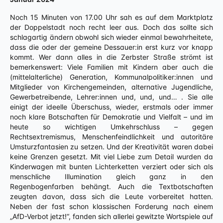
Noch 15 Minuten von 17.00 Uhr sah es auf dem Marktplatz
der Doppelstadt noch recht leer aus. Doch das sollte sich
schlagartig ändern obwohl sich wieder einmal bewahrheitete,
dass die oder der gemeine Dessauer:in erst kurz vor knapp
kommt. Wer dann alles in die Zerbster Straße strömt ist
bemerkenswert: Viele Familien mit Kindern aber auch die
(mittelalterliche) Generation, Kommunalpolitiker:innen und
Mitglieder von Kirchengemeinden, alternative Jugendliche,
Gewerbetreibende, Lehrer:innen und, und, und… . Sie alle
einigt der ideelle Überschuss, wieder, erstmals oder immer
noch klare Botschaften für Demokratie und Vielfalt – und im
heute so wichtigen Umkehrschluss – gegen
Rechtsextremismus, Menschenfeindlichkeit und autoritäre
Umsturzfantasien zu setzen. Und der Kreativität waren dabei
keine Grenzen gesetzt. Mit viel Liebe zum Detail wurden da
Kinderwagen mit bunten Lichterketten verziert oder sich als
menschliche Illumination gleich ganz in den
Regenbogenfarben behängt. Auch die Textbotschaften
zeugten davon, dass sich die Leute vorbereitet hatten.
Neben der fast schon klassischen Forderung nach einem
„AfD-Verbot jetzt!“, fanden sich allerlei gewitzte Wortspiele auf