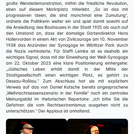
große Wendedemonstration, mithin die friedliche Revolution,
eben auf diesem Marktplatz miterlebt. „So ist das mit
progressiven Ideen, die sind manchmal eine Zumutung“,
ordnete die Politikerin weiter ein und spiel damit sowohl auf
die Ansiedlung des Bauhauses in der Stadt 1925 als auch auf
den Umstand an, dass der damalige Gartendirektor Hans
Hallervorden in einem Akt von Zivilcourage am 10. November
1938 das Anzünden der Synagoge im Wörlitzer Park durch
die Nazis verhinderte. Für Steffi Lemke ist es deshalb ein
wichtiges Signal, dass mit der Einweihung der Weill-Synagoge
am 22. Oktober 2023 eine klare Positionierung einhergehe:
„Jüdisches Leben erhält damit in der Mitte der
Stadtgesellschaft einen wichtigen Platz, es gehört zu
Dessau-Roßlau.“ Zum Abschluss hat sie mit explizitem
Verweis auf das von Daniel Kutsche bereits angesprochene
„Weihnachtsessenszenario in der Familie“ noch ein zentrales
Meinungsbild im rhetorischen Repertoire: „Ich bitte Sie die
Gefahren die vom Rechtsextremismus ausgehen nicht zu
unterschätzen.“ Der Applaus ist anhaltend.