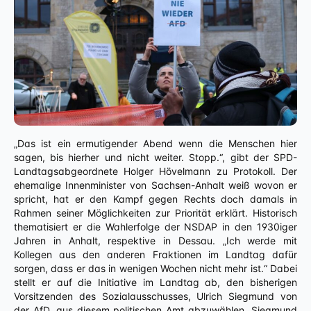
„Das ist ein ermutigender Abend wenn die Menschen hier
sagen, bis hierher und nicht weiter. Stopp.“, gibt der SPD-
Landtagsabgeordnete Holger Hövelmann zu Protokoll. Der
ehemalige Innenminister von Sachsen-Anhalt weiß wovon er
spricht, hat er den Kampf gegen Rechts doch damals in
Rahmen seiner Möglichkeiten zur Priorität erklärt. Historisch
thematisiert er die Wahlerfolge der NSDAP in den 1930iger
Jahren in Anhalt, respektive in Dessau. „Ich werde mit
Kollegen aus den anderen Fraktionen im Landtag dafür
sorgen, dass er das in wenigen Wochen nicht mehr ist.“ Dabei
stellt er auf die Initiative im Landtag ab, den bisherigen
Vorsitzenden des Sozialausschusses, Ulrich Siegmund von
der AfD, aus diesem politischen Amt abzuwählen. Siegmund